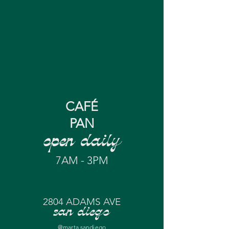
CAFÉ
PAN
open daily
7AM - 3PM
2804 ADAMS AVE
san diego
@marta.sandiego